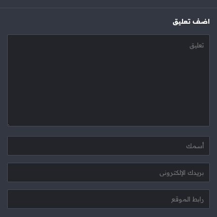
‫اضف تعليق