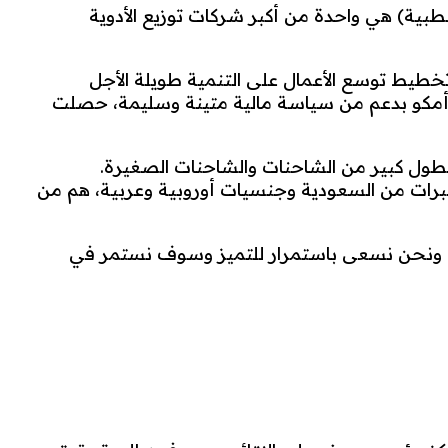
الحياة الطبية) هي واحدة من أكبر شركات توزيع الأدوية
ج تخطيط توسع الأعمال على التنمية طويلة الأجل
مية، والآن أمكو تمثل أكثر من 50 شركة عالمية كموزع وحيد،أمكو بدعم من سياسة مالية متينة وسليمة، حصلت
طول كبير من الشاحنات والشاحنات الصغيرة.
رات من السعودية وجنسيات أوروبية وعربية، هم من
نا. ونحن نسعى باستمرار للتميز وسوف نستمر في