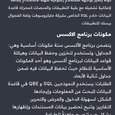
لإمكانية تشغيله مع بقية التطبيقات والمنصات كمحرك قاعدة
البيانات خادم SQL الخاص بشركة مايكروسوفت ولغة الفجوال
بيسك للتطبيقات.
مكونات برنامج الاكسس
يتضمن برنامج الأكسس ستة مكونات أساسية وهي:
الجداول: وتستخدم لتخزين وحفظ البيانات وهيكلة
قواعد البيانات لبرنامج أكسس وهو أحد المكونات
الأساسية للنظام حيث تحفظ البيانات فيه ضمن
جداول ثنائية الأبعاد.
الطلبات: يستخدم النموذجين SQL و QBE في قاعدة
البيانات للبحث عن المعلومات وإيجادها.
الشكل: لسهولة الدخول والعرض والتمرير.
التقارير: وتتيح تحضير بيانات المستندات وإظهارها
بشكلٍ جيدٍ لتصبح جاهزةً للطباعة .