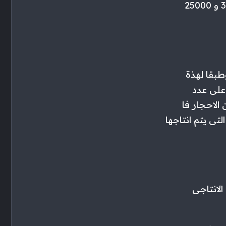
قيمها الخبير بمبلغ 25000 فا الخصص الواجب تكوينة هوا الفرق بين 30000 و 25000
طبقا لهذة
على عدد
 الاحجار فا
تى يتم انتاجها
الانتاجى