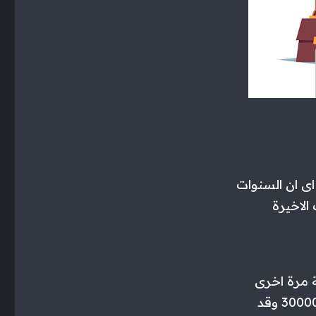
اى ان السنوات
الاخيرة
ة مرة اخرى
وفرق التثييم نعمل به مخصص اهلاك فمثلا الة بالمنشأة قيمتها الدفترية 30000 وقد