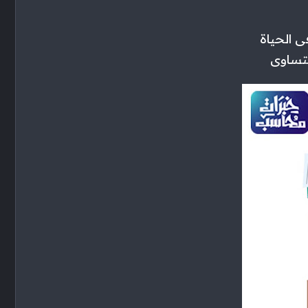
 الحياة
لتساوى