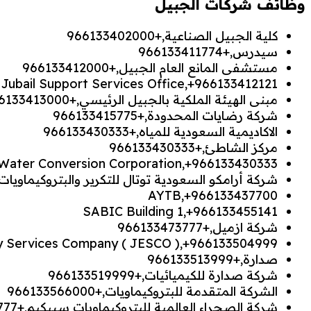
وظائف شركات الجبيل
كلية الجبيل الصناعية,+966133402000
سيدرس,+966133411774
مستشفى المانع العام الجبيل,+966133412000
– Jubail Support Services Office,+966133412121
مبنى الهيئة الملكية بالجبيل الرئيسي,+966133413000
شركة رضايات المحدودة,+966133415775
الاكاديمية السعودية للمياه,+966133430333
مركز الشاطئ,+966133430333
 Water Conversion Corporation,+966133430333
شركة أرامكو السعودية توتال للتكرير والبتروكيماويات ( ساتورب
AYTB,+966133437700
SABIC Building 1,+966133455141
شركة ازميل,+966133473777
gy Services Company ( JESCO ),+966133504999
صدارة,+966133513999
شركة صدارة للكيميائيات,+966133519999
الشركة المتقدمة للبتروكيماويات,+966133566000
شركة الصحراء العالمية للبتروكيماويات سيبكيم,+966133567777