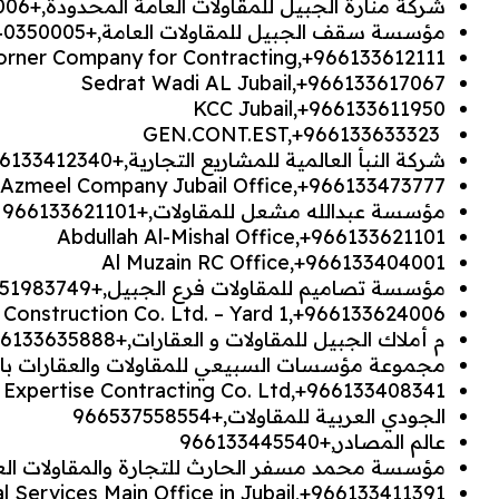
شركة منارة الجبيل للمقاولات العامة المحدودة,+966133624006
مؤسسة سقف الجبيل للمقاولات العامة,+966540350005
Corner Company for Contracting,+966133612111
Sedrat Wadi AL Jubail,+966133617067
KCC Jubail,+966133611950
GEN.CONT.EST,+966133633323
شركة النبأ العالمية للمشاريع التجارية,+966133412340
Azmeel Company Jubail Office,+966133473777
مؤسسة عبدالله مشعل للمقاولات,+966133621101
Abdullah Al-Mishal Office,+966133621101
Al Muzain RC Office,+966133404001
مؤسسة تصاميم للمقاولات فرع الجبيل,+966551983749
 Construction Co. Ltd. – Yard 1,+966133624006
م أملاك الجبيل للمقاولات و العقارات,+966133635888
مجموعة مؤسسات السبيعي للمقاولات والعقارات بالجبيل,+2666
Expertise Contracting Co. Ltd,+966133408341
الجودي العربية للمقاولات,+966537558554
عالم المصادر,+966133445540
مؤسسة محمد مسفر الحارث للتجارة والمقاولات العامة,+636824
al Services Main Office in Jubail,+966133411391