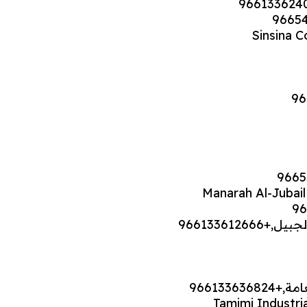
Sinsina 
Manarah Al-Jubail
96613361
966133
Tamimi Industri