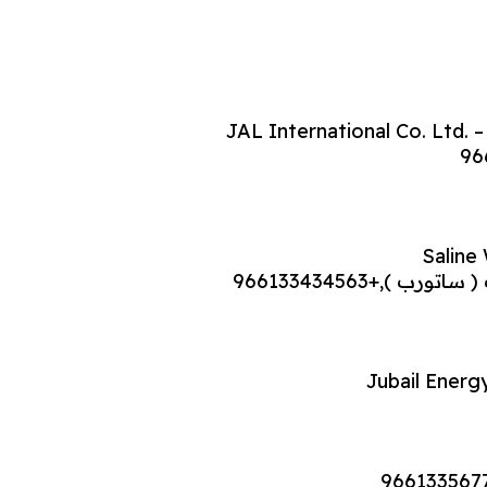
JAL International Co. Ltd. 
Saline
 ),+966133434563
Jubail Ener