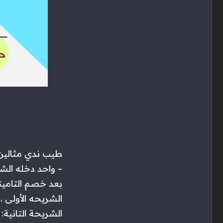
طيب ندي مثالين
بعد خصم التامين
الشريحه الأولى . ٨٠٠٠ معفاة قيمة الضريبة “صفر
الشريحة التانية: المبلغ الخاضع ٢٠٠٠