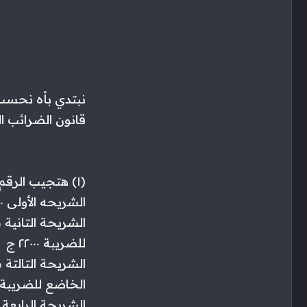
نبتدي بأه نحسب 
قانون الضرائب الج
(١) هتجيب الرقم اللي خلليته على جنب و نبتدي نقسمة شرايح طبقا للقانون الموجود تحت
الشريحه الأولى ٨٠٠٠ جنيه معفية من الضرايب يعني الضريبه “صفر”
للضريبة ٢٢٠٠٠ ج
الخاضع للضريبة ١٥٠٠٠ 
الشريحة الرابعة من ٤٥٠٠٠ ل ٢٠٠٠٠٠ نسبة الضر