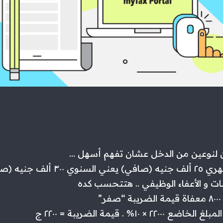
 لنوعين من الدخل عشان تفهم أسهل …
– واحد دخله الشهري ٢٥ ألف جنيه (صافي) يع
ات و الأعفاء الوظيفي .. هتتحسب كده
”
٢ × ١٠% . قيمة الضريبة = ٢٢٠٠ ج