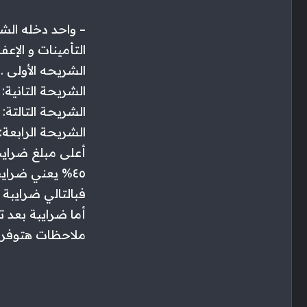
التأمينات و الإ
الشريحه الأولى . ٨٠٠٠ معفاة قيمة الضريبة “صفر
الشريحة التانية: المبلغ الخاضع ٢٠٠٠
الشريحة التالتة: المبلغ الخاضع ٠٠
الشريحة الرابعة: المبلغ الخاضع ٠٠
أعلى مبلغ ضرايب
٤٥% يعني ضرايب الشريحه الرابعه هتبقى ١٦٥٠ بدلا من ٣٠٠٠ ج
فبالتالي ضرايبة قبل الخصم ٢٢٠٠+ ٢٢٥٠ + ٣٠٠٠
أما ضرايبة بعد تطبيق نسبة الخصم ٢٢٠٠
ملاحظات هتوفر ع