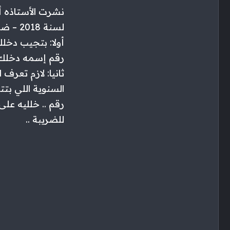
لسنة 2018 – ضريبة الدخل .
رقم إسمه دخلك 
ثانيا: لازم تعر
رقم .. خلليه عل
للضريبة ..