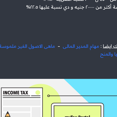
ه و دي نسبة عليها ٢٢.٥%
ك ايضا
:
مهام المدير المالى
–
ماهى الاصول الغير ملموسة
ا والمنح