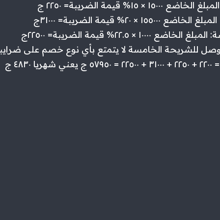
١٥٠ × ١٥% قيمة الضريبة= ٢٢٥٠ ج
١٥٥٠ × ٢٠% قيمة الضريبة= ٣١٠٠٠ج
١٠٠٠٠ × ٢٢.٥% قيمة الضريبة= ٢٢٥٠٠ج
 وصل للشريحة الخامسة لا يتمتع بأي نوع خصم على ضرايبه .
ا ٤٨٣٠ ج