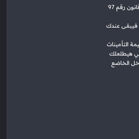
نشرت الأستاذه أمال عبدالله طريقة سهله وبسيطه لحساب ضريبة الدخل قانون رقم 97
أولا: بتجيب دخلك السنوي يعني مرتبك الأجمالي في الشهر و تضربه في ١٢ فيبقى عندك
مة التأمينات
إسمها أعفاء وظيفي هيطلعلك
دخل الخاضع