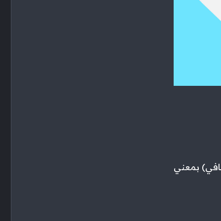
ني السنوي ٣٠٠ ألف جنيه (صافي) بمعني