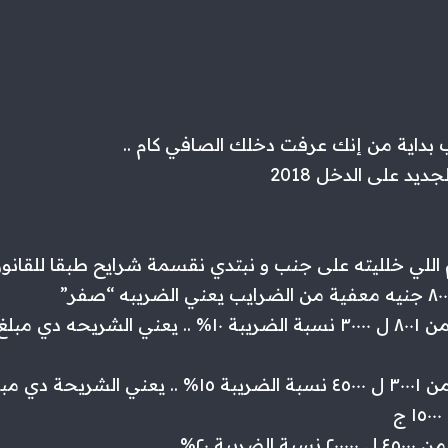
بداية من إنك عرفت دخلك الصافي كام ..
ديد على الدخل 2018
الشريحة التانية من ٨٠٠١ ل ٣٠٠٠٠ نسبة الضريبة ١٠% .. يعن
الشريحة التالتة من ٣٠٠٠١ ل ٤٥٠٠٠ نسبة الضريبة ١٥% .. يعني ا
ج
يبة ٢٠% ..