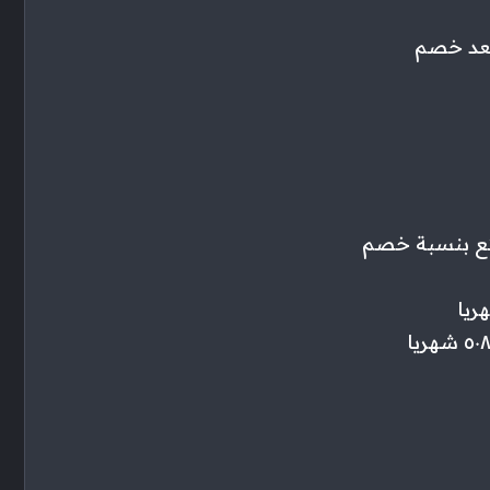
لف جنيه (صافي) بعد خصم
متع بنسبة خصم