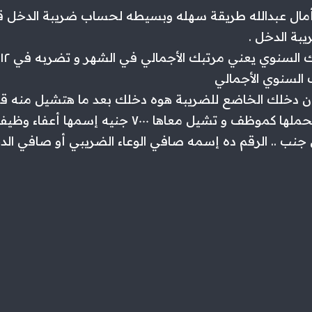
السنوي الأجمالي
ف ان دخلك الخاضع للضريبة هوه دخلك بعد ما هتشيل منه قي
السنوية اللي بتتحملها كموظف و تشيل معاها ٧٠٠٠ جنيه 
ى جنب .. الرقم ده إسمه صافي الوعاء الضريبي أو صافي ال