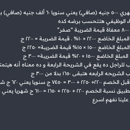
– واحد دخله الشهري ٥٠٠٠ جنيه (صافي) يعني سنويا ٦٠ أ
عفاء الوظيفي هتتحسب برضه كده
”
٢ × ١٠% . قيمة الضريبة = ٢٢٠٠ ج
١٥٠ × ١٥% قيمة الضريبة= ٢٢٥٠ ج
١٥٠ × ٢٠% قيمة الضريبة= ٣٠٠٠ ج
 للراجل ده يقع في الشريحة الرابعة و ده معناه أنه هيت
 = ٧٤٥٠ ج سنويا يعني ٦٢٠ ج شهريا
 + ٢٢٥٠ + ١٦٥٠ = ٦١٠٠ ج شهريا يعني ٥٠٨ شهريا
لينا نفهم اسرع