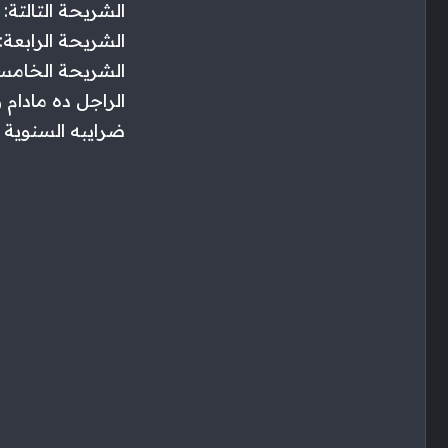
الشريحة التالتة: المبلغ الخاضع ٠٠
الشريحة الرابعة: المبلغ الخاضع ٠٠
الشريحة الخامسة: المبلغ الخاضع 
الراجل ده مادام
ضرايبه السنوية = ٢٢٠٠ + ٢٢٥٠ + ٣١٠٠٠ + ٢٢٥٠٠ = ٥٧٩٥٠ ج يعني شهري