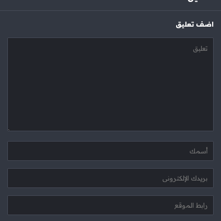
‫اضف تعليق