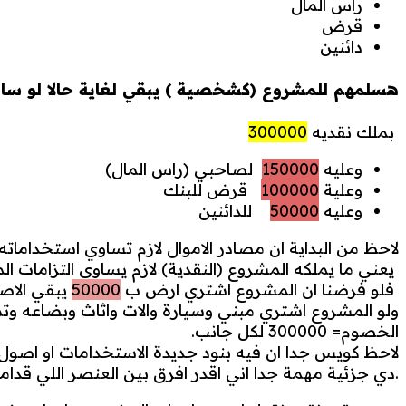
راس المال
قرض
دائنين
هسلمهم للمشروع (كشخصية ) يبقي لغاية حالا لو سال
بملك نقديه
300000
وعليه
150000
لصاحبي (راس المال)
وعلية
100000
قرض للبنك
وعليه
50000
للدائنين
لاحظ من البداية ان مصادر الاموال لازم تساوي استخداماته
يعني ما يملكه المشروع (النقدية) لازم يساوي التزامات 
فلو فرضنا ان المشروع اشتري ارض ب
50000
يبقي الاص
ولو المشروع اشتري مبني وسيارة والات واثاث وبضاعه وتم
الخصوم= 300000 لكل جانب.
لاحظ كويس جدا ان فيه بنود جديدة الاستخدامات او اصول 
.دي جزئية مهمة جدا اني اقدر افرق بين العنصر اللي قدا