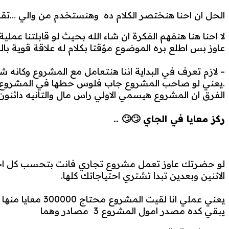
الحل ان احنا هنختصر الكلام ده وهنستخدم من والي …تقا
لا احنا هنا هنفهم الفكرة ان شاء الله بحيث لو قابلتنا 
عاوز بس اطلع بره الموضوع مؤقتا بكلام له علاقة قوية
– لازم تعرف في البداية اننا هنتعامل مع المشروع وكا
.يعني لو صاحب المشروع جاب فلوس حطها في المشروع ا
الفرق ان المشروع هيسمي الاولي راس مال والتانيه دائنون
ركز معايا في الجاي 🙄🙄 ..
لو حضرتك عاوز تعمل مشروع تجاري فانت بتحسب كل احت
الاتنين وبعدين تبدا تشتري احتياجاتك كلها.
يعني عملي انا لقيت المشروع محتاج 300000 معايا منها 150000 وهستلف من البنك 100000 وهستلف من صاحبي 50000
يبقي كده مصدر امول المشروع 3 مصادر وهما