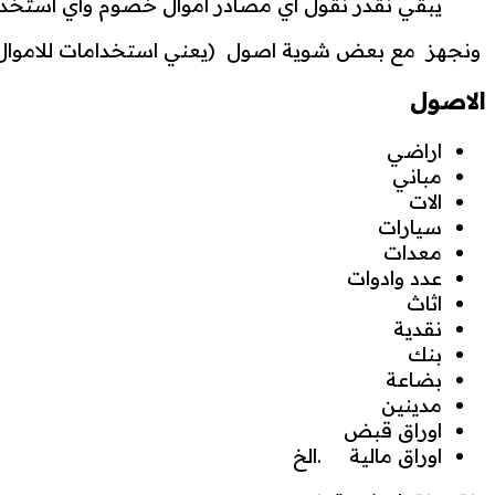
يبقي نقدر نقول اي مصادر اموال خصوم واي استخدام
ونجهز مع بعض شوية اصول (يعني استخدامات للاموا
الاصول
اراضي
مباني
الات
سيارات
معدات
عدد وادوات
اثاث
نقدية
بنك
بضاعة
مدينين
اوراق قبض
اوراق مالية .الخ