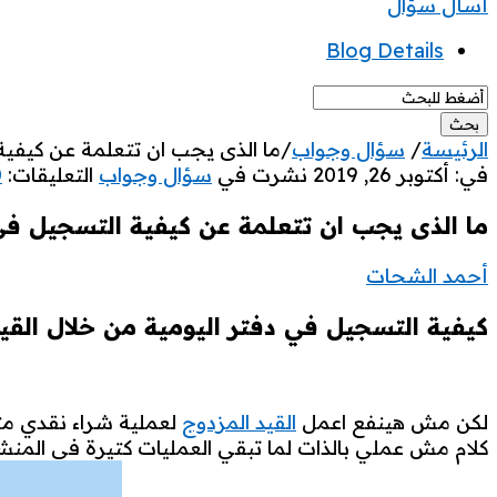
غلق
قائمة
أسأل سؤال
الموبيل
Blog Details
الرئيسة
/
سؤال وجواب
/
ما الذى يجب ان تتعلمة عن كيفية
خبرات
في:
أكتوبر 26, 2019
نشرت في
سؤال وجواب
التعليقات:
0
محاسب
ما الذى يجب ان تتعلمة عن كيفية التسجيل فى 
الاحدث
أحمد الشحات
مقالات
كيفية التسجيل في دفتر اليومية من خلال القي
لكن مش هينفع اعمل
القيد المزدوج
لعملية شراء نقدي مثلا بنر 
كلام مش عملي بالذات لما تبقي العمليات كتيرة في المنشا