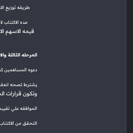
طريقه توزيع الارب
مده الاكتتاب لا تقل عن 10 ايام ولا
قيمه الاسهم الاسميه 10 ريالات ويجوز للشركه 
المرحله الثالثة و
دعوه المساهمين كك
يشترط لصحه انعقاد
وتكون قرارات الج
الموافقه علي تقيي
التحقق من الاكتتاب