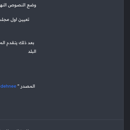
وضع النصوص النهائ
تعيين اول مجلس ادارة
البلد
المصدر ”
ldehnee