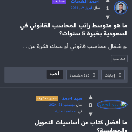
أحمد الشحات
محترف
محاسب
1
سأل:
أبريل 19, 2024
الاحدث
أسئلة
ما هو متوسط راتب المحاسب القانوني في 
السعودية بخبرة 5 سنوات؟
لو شغال محاسب قانوني أو عندك فكرة عن ...
محاسب
أجب
إجابات
123
مشاهدة
سيد احمد
خبير محترف
0
سأل:
ديسمبر 21, 2024
في :
محاسبة مالية
ما أفضل كتاب عن أساسيات التمويل 
والمحاسبة؟