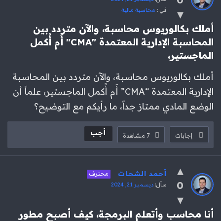
في :
محاسبة مالية
أملك بكالوريوس محاسبة، والآن متردد بين 
المحاسبة الإدارية المعتمدة "CMA" أَم أُكمل 
الماجستير،
أملك بكالوريوس محاسبة، والآن متردد بين المحاسبة
الإدارية المعتمدة “CMA” أَم أُكمل الماجستير، علماً أن
الوضع المادي ممتاز جداً، ما رأيكم مع التوضيح؟
أجب
إجابات
7
مشاهدة
أحمد الشحات
محترف
0
سأل:
ديسمبر 21, 2024
أنا محاسب وأتعلم البرمجة، كيف أصبح مطور 