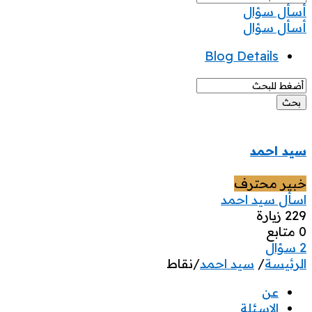
أسأل سؤال
غلق
قائمة
أسأل سؤال
الموبيل
Blog Details
سيد احمد
خبير محترف
اسأل سيد احمد
229
زيارة
0
‫متابع
2
سؤال
الرئيسة
/
سيد احمد
/
نقاط
عن
الاسئلة