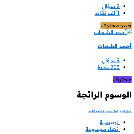
2
سؤال
1ألف
نقاط
خبير محترف
أحمد الشحات
9
سؤال
203
نقاط
محترف
الوسوم الرائجة
فتح فرع
محاسب
مكتب الفنى
أكتشاف
الرئيسية
انشاء مجموعة