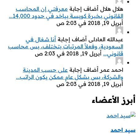
هلال هلال ‫أضاف إجابة
معرفتي إن المحاسب
القانوني بخبرة كويسة بياخد في حدود 14,000…
‫أبريل 19, 2018 في 2:03 ص
عبدالله العادلى ‫أضاف إجابة
أنا شغال في
السعودية، وفعلاً المرتبات بتختلف، بس محاسب
قانوني…
‫أبريل 19, 2018 في 2:03 ص
احمد عمر ‫أضاف إجابة
على حسب المدينة
والشركة، بس بشكل عام ممكن يكون الراتب…
‫أبريل 19, 2018 في 2:03 ص
أبرز الأعضاء
سيد احمد