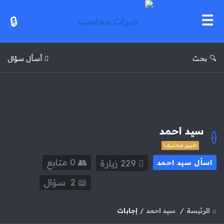
خبرات
محاسب
بحث
أسأل سؤال
سيد احمد
خبير محترف
0
‫متابع
229
زيارة
اسأل سيد احمد
2
سؤال
الرئيسة
/
سيد احمد
/
إجابات