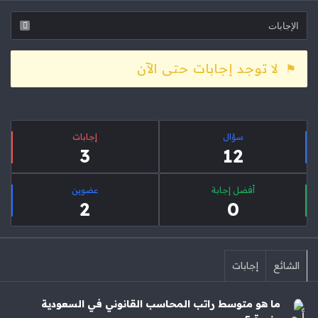
لا توجد إجابات حتى الآن
لقائمة
إحصائيات
لجانبية
سؤال
‫إجابات
3
12
أفضل إجابة
عضوين
2
0
الشائع
إجابات
ما هو متوسط راتب المحاسب القانوني في السعودية