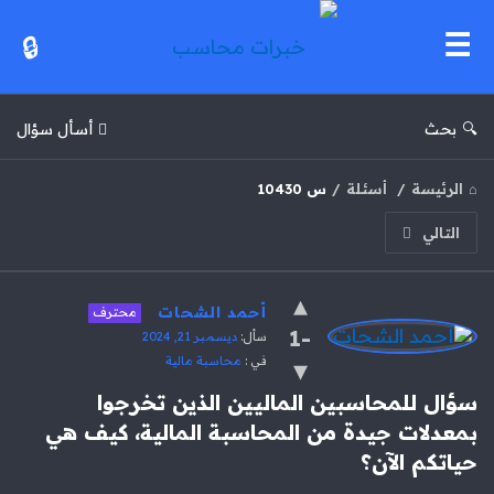
خبرات
محاسب
بحث
أسأل سؤال
الرئيسة
/
أسئلة
/
س 10430
التالي
خبرات
أحمد الشحات
محترف
محاسب
-1
سأل:
ديسمبر 21, 2024
في :
محاسبة مالية
الاحدث
أسئلة
سؤال للمحاسبين الماليين الذين تخرجوا 
بمعدلات جيدة من المحاسبة المالية، كيف هي 
حياتكم الآن؟